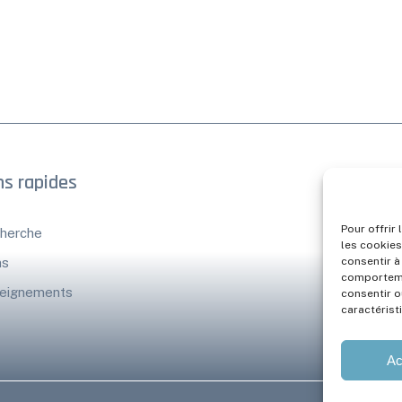
ns rapides
AAP-Empl
Pour offrir
herche
Contact
les cookies
consentir à
ns
comportemen
eignements
consentir o
caractérist
Ac