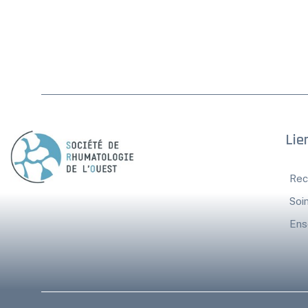
Lie
Rec
Soi
Ens